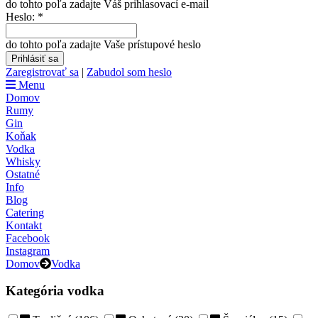
do tohto poľa zadajte Váš prihlasovací e-mail
Heslo:
*
do tohto poľa zadajte Vaše prístupové heslo
Zaregistrovať sa
|
Zabudol som heslo
Menu
Domov
Rumy
Gin
Koňak
Vodka
Whisky
Ostatné
Info
Blog
Catering
Kontakt
Facebook
Instagram
Domov
Vodka
Kategória vodka